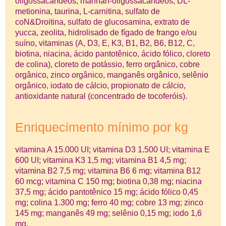
oligossacarídeos, mannan-oligossacarídeos, DL-
metionina, taurina, L-carnitina, sulfato de
coN&Droitina, sulfato de glucosamina, extrato de
yucca, zeolita, hidrolisado de fígado de frango e/ou
suíno, vitaminas (A, D3, E, K3, B1, B2, B6, B12, C,
biotina, niacina, ácido pantotênico, ácido fólico, cloreto
de colina), cloreto de potássio, ferro orgânico, cobre
orgânico, zinco orgânico, manganês orgânico, selênio
orgânico, iodato de cálcio, propionato de cálcio,
antioxidante natural (concentrado de tocoferóis).
Enriquecimento mínimo por kg
vitamina A 15.000 UI; vitamina D3 1.500 UI; vitamina E
600 UI; vitamina K3 1,5 mg; vitamina B1 4,5 mg;
vitamina B2 7,5 mg; vitamina B6 6 mg; vitamina B12
60 mcg; vitamina C 150 mg; biotina 0,38 mg; niacina
37,5 mg; ácido pantotênico 15 mg; ácido fólico 0,45
mg; colina 1.300 mg; ferro 40 mg; cobre 13 mg; zinco
145 mg; manganês 49 mg; selênio 0,15 mg; iodo 1,6
mg.