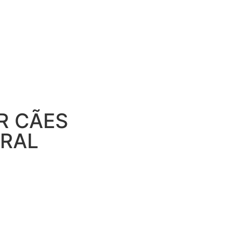
R CÃES
URAL