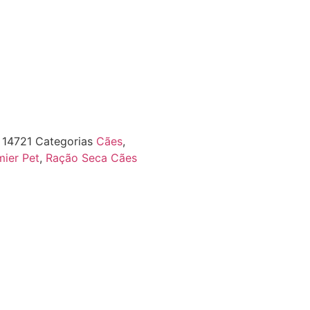
F
14721
Categorias
Cães
,
mier Pet
,
Ração Seca Cães