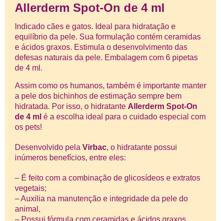
Allerderm Spot-On de 4 ml
Indicado cães e gatos.
Ideal para hidratação e
equilíbrio da pele. Sua
formulação c
ontém
ceramidas
e ácidos graxos.
Estimula o desenvolvimento das
defesas naturais da pele.
Embalagem com 6 pipetas
de 4 ml.
Assim como os humanos, também é importante manter
a pele dos bichinhos de estimação sempre bem
hidratada. Por isso, o hidratante
Allerderm Spot-On
de 4 ml
é a escolha ideal para o cuidado especial com
os pets!
Desenvolvido pela
Virbac
, o hidratante possui
inúmeros benefícios, entre eles:
– É feito com a combinação de glicosídeos e extratos
vegetais;
– Auxilia na manutenção e integridade da pele do
animal,
– Possui fórmula com ceramidas e ácidos graxos.