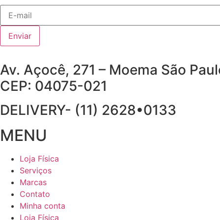
Enviar
Av. Açocê, 271 – Moema São Pau
CEP: 04075-021
DELIVERY- (11) 2628•0133
MENU
Loja Física
Serviços
Marcas
Contato
Minha conta
Loja Física