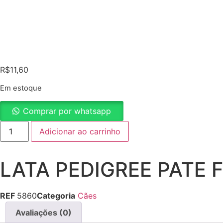
R$
11,60
Em estoque
Comprar por whatsapp
LATA
Adicionar ao carrinho
PEDIGREE
PATE
FRANGO
280G
LATA PEDIGREE PATE
quantidade
REF
5860
Categoria
Cães
Avaliações (0)