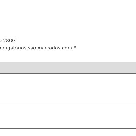
O 280G”
brigatórios são marcados com
*