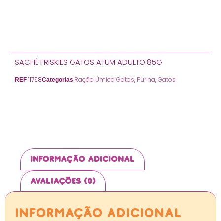
Adicionar ao carrinho
SACHÊ FRISKIES GATOS ATUM ADULTO 85G
11758
Ração Úmida Gatos
,
Purina
,
Gatos
REF
Categorias
Informação adicional
Avaliações (0)
Informação adicional