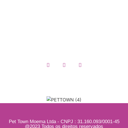
Trocas e Devoluções
Política de Privacidade
Termos e Condições
Quem somos
Pet Town Moema Ltda - CNPJ : 31.160.093/0001-45
@2023 Todos os direitos reservados