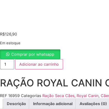
R$
126,90
Em estoque
Comprar por whatsapp
RAÇÃO
Adicionar ao carrinho
ROYAL
CANIN
CÃES
MINI
RAÇÃO ROYAL CANIN C
ADULT
8+
2,5KG
quantidade
REF
16959
Categorias
Ração Seca Cães
,
Royal Canin
,
Cãe
Descrição
Informação adicional
Avaliações (0)