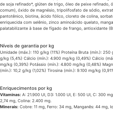
de soja refinado*, glúten de trigo, óleo de peixe refinado,
comum), óxido de magnésio, tripolifosfato de sódio, extrato
pantotênico, biotina, ácido fólico, cloreto de colina, sorb
enriquecida com selênio, zinco aminoácido quelato, manganê
palatabilizante à base de fígado de frango, antioxidante (
Níveis de garantia por kg
Umidade (máx.): 110 g/kg (11%) Proteína Bruta (mín.): 250 
g/kg (5,4%) Cálcio (mín.): 4.900 mg/kg (0,49%) Cálcio (máx
mg/kg (0,39%) Potássio (mín.): 4.800 mg/kg (0,48%) Magnés
(mín.): 10,2 g/kg (1,02%) Tirosina (mín.): 9.100 mg/kg (0,91
Enriquecimentos por kg
Vitaminas:
A: 21.900 UI, D3: 1.000 UI, E: 500 UI, C: 300 mg
2,74 mg, Colina: 2.400 mg.
Minerais:
Cobre: 11 mg, Ferro: 34 mg, Manganês: 44 mg, Io