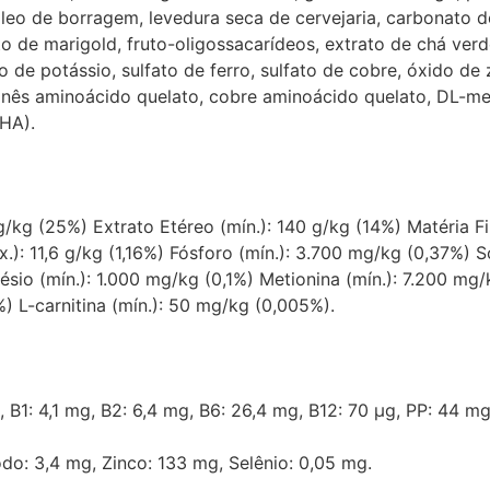
 óleo de borragem, levedura seca de cervejaria, carbonato de
 de marigold, fruto-oligossacarídeos, extrato de chá verde,
ato de potássio, sulfato de ferro, sulfato de cobre, óxido d
s aminoácido quelato, cobre aminoácido quelato, DL-metionin
BHA).
g/kg (25%) Extrato Etéreo (mín.): 140 g/kg (14%) Matéria F
.): 11,6 g/kg (1,16%) Fósforo (mín.): 3.700 mg/kg (0,37%) S
io (mín.): 1.000 mg/kg (0,1%) Metionina (mín.): 7.200 mg/k
%) L-carnitina (mín.): 50 mg/kg (0,005%).
, B1: 4,1 mg, B2: 6,4 mg, B6: 26,4 mg, B12: 70 µg, PP: 44 mg
do: 3,4 mg, Zinco: 133 mg, Selênio: 0,05 mg.