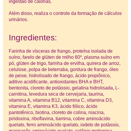
ingestão de calorias.
Além disso, realiza o controle da formação de cálculos
urinários.
Ingredientes:
Farinha de vísceras de frango, proteína isolada de
suíno, farelo de glúten de milho 60*, plasma suíno em
pó, glúten de trigo, farinha de ervilha, quirera de arroz,
celulose, polpa de beterraba, gordura de frango, óleo
de peixe, hidrolisado de frango, ácido propiônico,
aditivo acidificante, antioxidantes BHA e BHT,
bentonita, cloreto de potássio, gelatina hidrolisada, L-
carnitina, levedura seca de cervejaria, taurina,
vitamina A, vitamina B12, vitamina C, vitamina D3,
vitamina E, vitamina K3, ácido fólico, ácido
pantotênico, biotina, cloreto de colina, niacina,
piridoxina, riboflavina, tiamina, cobre aminoácido
quelato, ferro aminoácido quelato, iodeto de potássio,
manganês aminoácido quelato, selênio metionina,