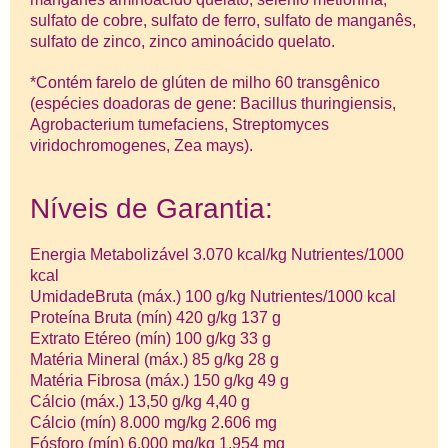
sulfato de cobre, sulfato de ferro, sulfato de manganês,
sulfato de zinco, zinco aminoácido quelato.
*Contém farelo de glúten de milho 60 transgênico
(espécies doadoras de gene: Bacillus thuringiensis,
Agrobacterium tumefaciens, Streptomyces
viridochromogenes, Zea mays).
Níveis de Garantia:
Energia Metabolizável 3.070 kcal/kg Nutrientes/1000
kcal
UmidadeBruta (máx.) 100 g/kg Nutrientes/1000 kcal
Proteína Bruta (mín) 420 g/kg 137 g
Extrato Etéreo (mín) 100 g/kg 33 g
Matéria Mineral (máx.) 85 g/kg 28 g
Matéria Fibrosa (máx.) 150 g/kg 49 g
Cálcio (máx.) 13,50 g/kg 4,40 g
Cálcio (mín) 8.000 mg/kg 2.606 mg
Fósforo (mín) 6.000 mg/kg 1.954 mg