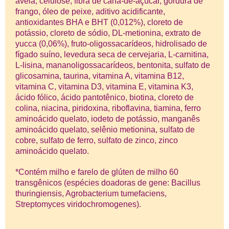
aveia, celulose, fibra de cana-de-açúcar, gordura de
frango, óleo de peixe, aditivo acidificante,
antioxidantes BHA e BHT (0,012%), cloreto de
potássio, cloreto de sódio, DL-metionina, extrato de
yucca (0,06%), fruto-oligossacarídeos, hidrolisado de
fígado suíno, levedura seca de cervejaria, L-carnitina,
L-lisina, mananoligossacarídeos, bentonita, sulfato de
glicosamina, taurina, vitamina A, vitamina B12,
vitamina C, vitamina D3, vitamina E, vitamina K3,
ácido fólico, ácido pantotênico, biotina, cloreto de
colina, niacina, piridoxina, riboflavina, tiamina, ferro
aminoácido quelato, iodeto de potássio, manganês
aminoácido quelato, selênio metionina, sulfato de
cobre, sulfato de ferro, sulfato de zinco, zinco
aminoácido quelato.
*Contém milho e farelo de glúten de milho 60
transgênicos (espécies doadoras de gene: Bacillus
thuringiensis, Agrobacterium tumefaciens,
Streptomyces viridochromogenes).