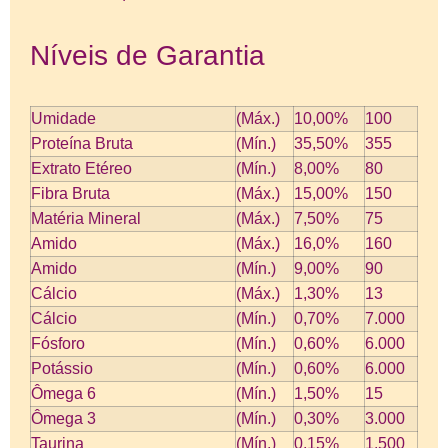
Níveis de Garantia
Umidade
(Máx.)
10,00%
100
Proteína Bruta
(Mín.)
35,50%
355
Extrato Etéreo
(Mín.)
8,00%
80
Fibra Bruta
(Máx.)
15,00%
150
Matéria Mineral
(Máx.)
7,50%
75
Amido
(Máx.)
16,0%
160
Amido
(Mín.)
9,00%
90
Cálcio
(Máx.)
1,30%
13
Cálcio
(Mín.)
0,70%
7.000
Fósforo
(Mín.)
0,60%
6.000
Potássio
(Mín.)
0,60%
6.000
Ômega 6
(Mín.)
1,50%
15
Ômega 3
(Mín.)
0,30%
3.000
Taurina
(Mín.)
0,15%
1.500