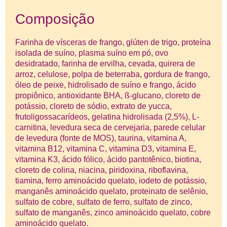
Composição
Farinha de vísceras de frango, glúten de trigo, proteína
isolada de suíno, plasma suíno em pó, ovo
desidratado, farinha de ervilha, cevada, quirera de
arroz, celulose, polpa de beterraba, gordura de frango,
óleo de peixe, hidrolisado de suíno e frango, ácido
propiônico, antioxidante BHA, ß-glucano, cloreto de
potássio, cloreto de sódio, extrato de yucca,
frutoligossacarídeos, gelatina hidrolisada (2,5%), L-
carnitina, levedura seca de cervejaria, parede celular
de levedura (fonte de MOS), taurina, vitamina A,
vitamina B12, vitamina C, vitamina D3, vitamina E,
vitamina K3, ácido fólico, ácido pantotênico, biotina,
cloreto de colina, niacina, piridoxina, riboflavina,
tiamina, ferro aminoácido quelato, iodeto de potássio,
manganês aminoácido quelato, proteinato de selênio,
sulfato de cobre, sulfato de ferro, sulfato de zinco,
sulfato de manganês, zinco aminoácido quelato, cobre
aminoácido quelato.