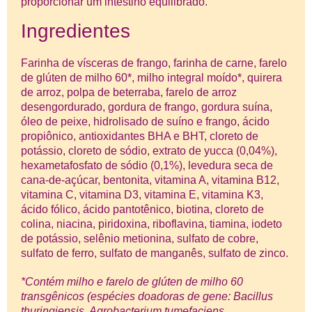
proporcionar um intestino equilibrado.
Ingredientes
Farinha de vísceras de frango, farinha de carne, farelo
de glúten de milho 60*, milho integral moído*, quirera
de arroz, polpa de beterraba, farelo de arroz
desengordurado, gordura de frango, gordura suína,
óleo de peixe, hidrolisado de suíno e frango, ácido
propiônico, antioxidantes BHA e BHT, cloreto de
potássio, cloreto de sódio, extrato de yucca (0,04%),
hexametafosfato de sódio (0,1%), levedura seca de
cana-de-açúcar, bentonita, vitamina A, vitamina B12,
vitamina C, vitamina D3, vitamina E, vitamina K3,
ácido fólico, ácido pantotênico, biotina, cloreto de
colina, niacina, piridoxina, riboflavina, tiamina, iodeto
de potássio, selênio metionina, sulfato de cobre,
sulfato de ferro, sulfato de manganês, sulfato de zinco.
*Contém milho e farelo de glúten de milho 60
transgênicos (espécies doadoras de gene: Bacillus
thuringiensis, Agrobacterium tumefaciens,