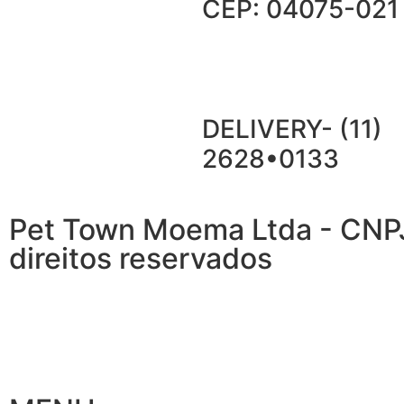
CEP: 04075-021
DELIVERY- (11)
2628•0133
Pet Town Moema Ltda - CNP
direitos reservados