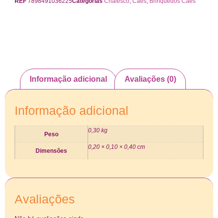
REF
7898491036225
Categorias
Chalesco
,
Cães
,
Brinquedos Cães
Informação adicional
Avaliações (0)
Informação adicional
0,30 kg
Peso
0,20 × 0,10 × 0,40 cm
Dimensões
Avaliações