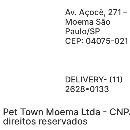
Av. Açocê, 271 –
Moema São
Paulo/SP
CEP: 04075-021
DELIVERY- (11)
2628•0133
Pet Town Moema Ltda - CNP
direitos reservados