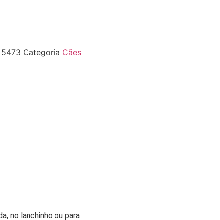
F
5473
Categoria
Cães
a, no lanchinho ou para