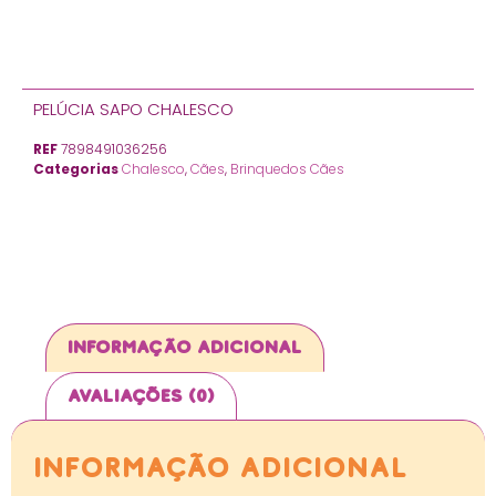
PELÚCIA SAPO CHALESCO
REF
7898491036256
Categorias
Chalesco
,
Cães
,
Brinquedos Cães
Informação adicional
Avaliações (0)
Informação adicional