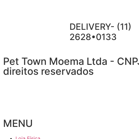
DELIVERY- (11)
2628•0133
Pet Town Moema Ltda - CNP
direitos reservados
MENU
Loja Física