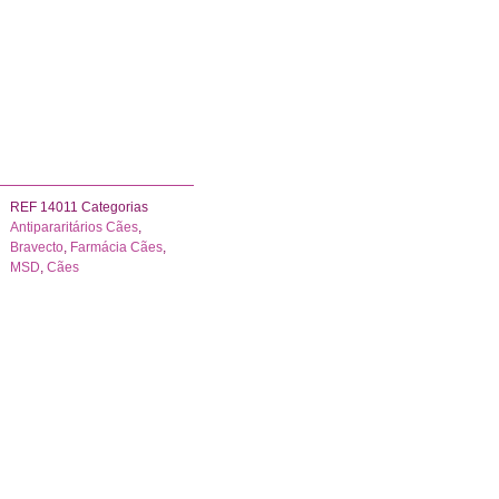
rinho
REF
14011
Categorias
Antipararitários Cães
,
Bravecto
,
Farmácia Cães
,
MSD
,
Cães