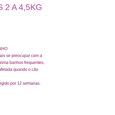
2 A 4,5KG
NHO
ais se preocupar com a
 toma banhos frequentes,
 afetada quando o cão
egido por 12 semanas.