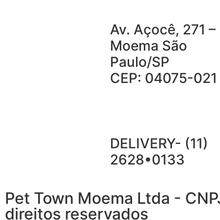
Av. Açocê, 271 –
Moema São
Paulo/SP
CEP: 04075-021
DELIVERY- (11)
2628•0133
Pet Town Moema Ltda - CNP
direitos reservados