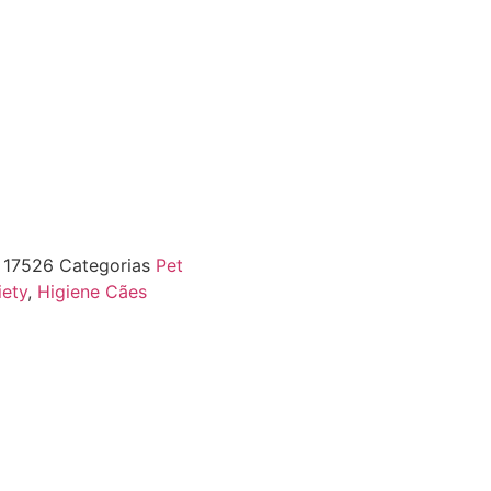
F
17526
Categorias
Pet
iety
,
Higiene Cães