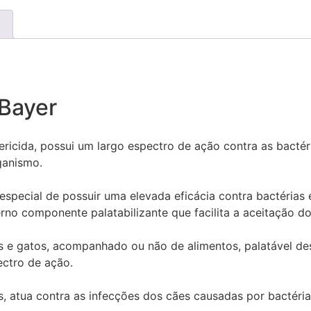
)
 Bayer
ricida, possui um largo espectro de ação contra as bactéri
ganismo.
special de possuir uma elevada eficácia contra bactérias 
rno componente palatabilizante que facilita a aceitação d
 e gatos, acompanhado ou não de alimentos, palatável des
ctro de ação.
, atua contra as infecções dos cães causadas por bactéri