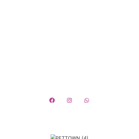
Perguntas Frequentes
Entrega e Pagamento
Trocas e Devoluções
Política de Privacidade
Termos e Condições
Quem somos